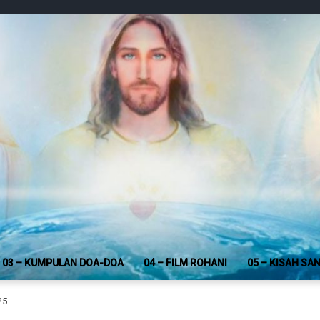
03 – KUMPULAN DOA-DOA
04 – FILM ROHANI
05 – KISAH SA
25