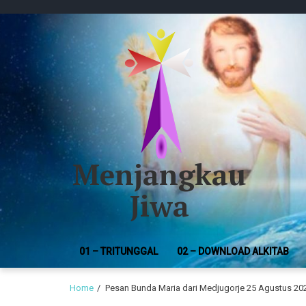
Skip
Skip
to
to
navigation
content
Menjangkau
Jiwa
01 – TRITUNGGAL
02 – DOWNLOAD ALKITAB
Home
Pesan Bunda Maria dari Medjugorje 25 Agustus 20