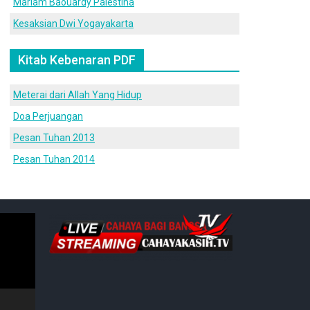
Mariam Baouardy Palestina
Kesaksian Dwi Yogayakarta
Kitab Kebenaran PDF
Meterai dari Allah Yang Hidup
Doa Perjuangan
Pesan Tuhan 2013
Pesan Tuhan 2014