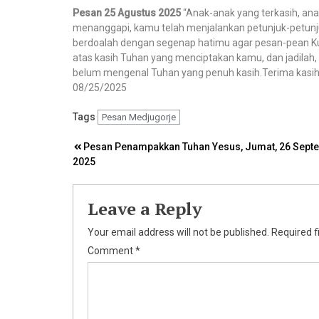
Pesan 25 Agustus 2025
“Anak-anak yang terkasih, anak
menanggapi, kamu telah menjalankan petunjuk-petunjuk
berdoalah dengan segenap hatimu agar pesan-pean Ku 
atas kasih Tuhan yang menciptakan kamu, dan jadilah,
belum mengenal Tuhan yang penuh kasih.Terima kasih 
08/25/2025
Tags
Pesan Medjugorje
Post
Pesan Penampakkan Tuhan Yesus, Jumat, 26 Sept
2025
navigation
Leave a Reply
Your email address will not be published.
Required f
Comment
*